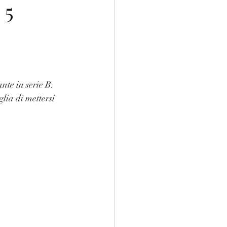
 5
te in serie B.
ia di mettersi 