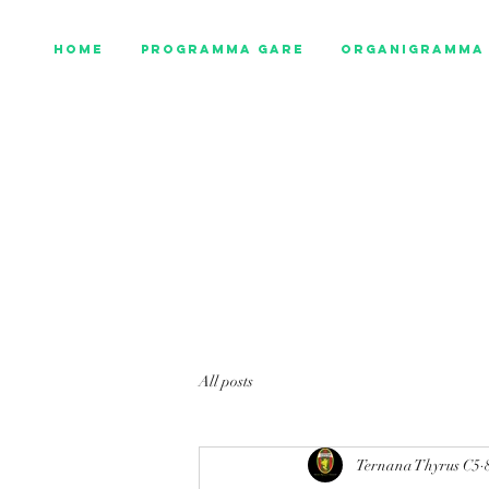
Home
Programma gare
Organigramma 
All posts
Ternana Thyrus C5