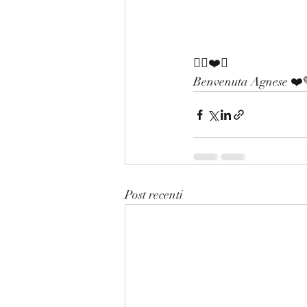
✍🏻❤️💚
Benvenuta Agnese ❤️
Post recenti