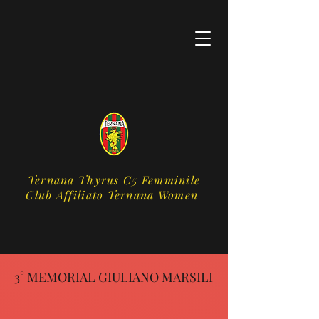
Ternana Thyrus C5 Femminile
​Club Affiliato Ternana Women
3° MEMORIAL GIULIANO MARSILI