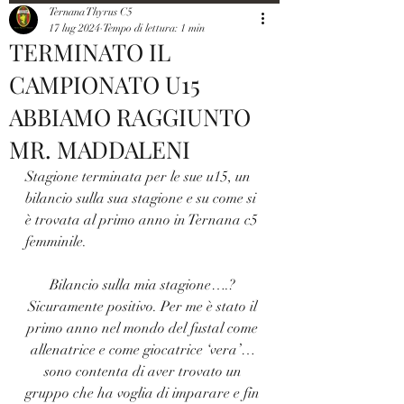
Ternana Thyrus C5
17 lug 2024
Tempo di lettura: 1 min
TERMINATO IL
CAMPIONATO U15
ABBIAMO RAGGIUNTO
MR. MADDALENI
Stagione terminata per le sue u15, un 
bilancio sulla sua stagione e su come si 
è trovata al primo anno in Ternana c5 
femminile.
Bilancio sulla mia stagione….? 
Sicuramente positivo. Per me è stato il 
primo anno nel mondo del fustal come 
allenatrice e come giocatrice ‘vera’… 
sono contenta di aver trovato un 
gruppo che ha voglia di imparare e fin 