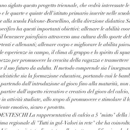
nno siglato questo progetto triennale, che vedrà interessate le
 e le quarte e quinte dell'istituto primario inserite nelle scuol
te alla scuola Falcone-Borsellino, della direzione didattica 
ecifico ha questi importanti obiettivi: allenare le abilità coo
l benessere psicofisico attraverso una cultura dello sporte de
rtenti e allenanti; allenare corpo e migliorare le abilita psic
 le esperienze in campo, il clima di gruppo e lo spirito di squad
mezzo per promuovere la crescita della ragazza e trasmettere 
 il suo futuro da adulta. Il metodo comprende sia l'insegnam
 calcistiche sia la formazione educativa, portando così le bam
 partendo dall'introduzione al gioco fino alla maturità, non s
 partire dall'aspetto ricreativo e creativo del gioco del calcio,
in attività studiate, allo scopo di promuovere e stimolare il l
ente emotivo, sicuro e protetto.
SCHI La rappresentativa di calcio a 5 "misto" della 
sima regionale di "Tutti in gol-Valori in rete" che ha coinvolto 