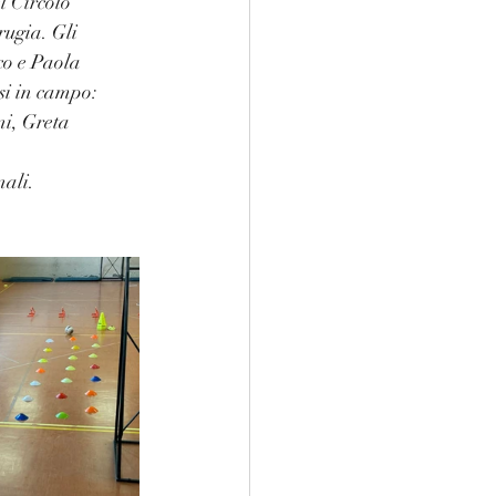
l Circolo 
rugia. Gli 
co e Paola 
esi in campo:
i, Greta 
nali.