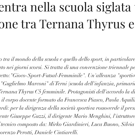
entra nella scuola siglata
one tra Ternana Thyrus e
ra il mondo della scuola e quello dello sport, in particolare 
ato nei giorni scorsi. Si tratta di una convenzione triennale pe
getto:"Gioco-Sport-Futsal-Femminile". Un'alleanza "sportivo
 "Guglielmo Marconi" di Terni (scuola dell'infanzia, primari
Ternana Thyrus C5 femminile. Protagonisti dell'accordo la di
e il corpo docente formato da Francesca Piasco, Paola Aquili
ardi: per la dirigenza della società sportiva rossoverde il pr
idente Giuseppe Guzzi, il dirigente Mario Menghini, l'istrutto
aff tecnico composto da: Mirko Giardinieri, Luca Buono, Silvi
renzo Perotti, Daniele Cintiarelli.