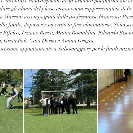
 L'incontro è stato disputato nella struttura polifunzionale de
idare gli alunni del plesso ternano una rappresentativa di Pe
lla Marconi accompagnati dalle professoresse Francesca Pias
 alla finale, dopo aver superato la fase eliminatoria. Sono sc
e Bifulco, Tiziano Roseti, Mattia Romaldini, Edoardo Bisonn
nti, Greta Poli, Gaia Dormi e Amina Grugni.
l prossimo appuntamento a Salsomaggiore per le finali nazio