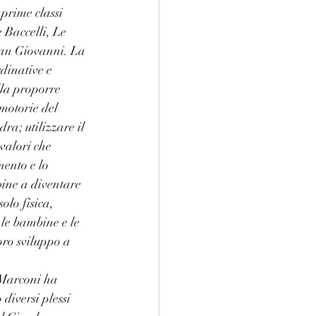
 prime classi 
e Baccelli, Le 
San Giovanni. La 
rdinative e 
lla proporre 
omotorie del
ra; utilizzare il 
valori che 
ento e lo 
bine a diventare 
olo fisica, 
 le bambine e le 
oro sviluppo a 
Marconi ha 
diversi plessi 