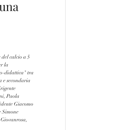
 una
del calcio a 5 
r la 
-didattica" tra 
a e secondaria 
rigente 
ni, Paola 
esidente Giacomo 
re Simone 
a Giovanrosa, 