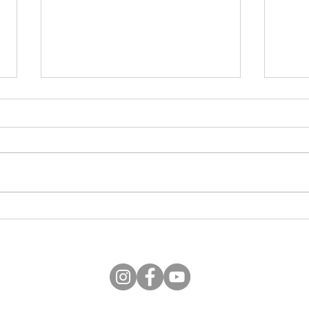
Torneo Futsal Challenge
Torn
pulcini
Pulci