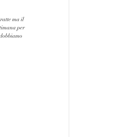
ratte ma il 
timana per 
e dobbiamo 