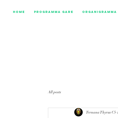
Home
Programma gare
Organigramma 
All posts
Ternana Thyrus C5