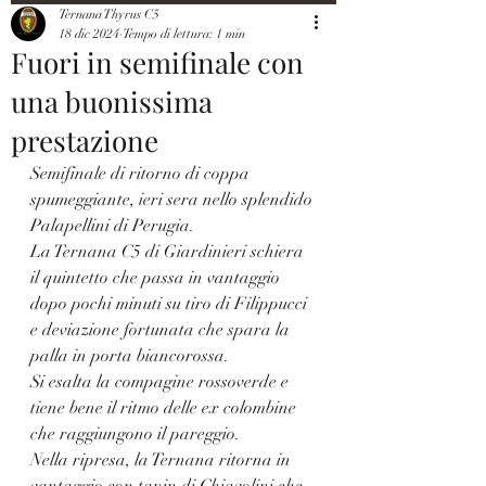
Ternana Thyrus C5
18 dic 2024
Tempo di lettura: 1 min
Fuori in semifinale con
una buonissima
prestazione
Semifinale di ritorno di coppa 
spumeggiante, ieri sera nello splendido 
Palapellini di Perugia.
La Ternana C5 di Giardinieri schiera 
il quintetto che passa in vantaggio 
dopo pochi minuti su tiro di Filippucci 
e deviazione fortunata che spara la 
palla in porta biancorossa. 
Si esalta la compagine rossoverde e 
tiene bene il ritmo delle ex colombine 
che raggiungono il pareggio. 
Nella ripresa, la Ternana ritorna in 